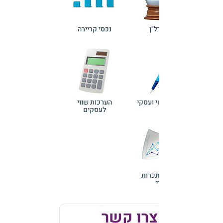
נכסי נדל"ן
נכסי קריירה
מוניטין אישי ועסקי
הערכות שווי
לעסקים
כושר השתכרות
עתידי
צרו קשר