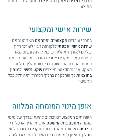
הצדדים
ויצירת אמון
במספרים המתקבלים ובמתווה
המוצע.
שירות אישי ומקצועי
במרכז עובדים
מקצועיים ומיומנים
מאד הנותנים
שירות אישי ואכפתי
ללקוחות ו/או לעורכי הדין
שלהם לאורך התהליך, שיכול להיות פשוט מאד
לעיתים, אך במקרים אחרים מורכב ותובעני מבחינת
כמויות המידע הנדרשות. בכל סוג תהליך, הליווי
האקטוארי והמקצועי מייצרים
שקט נפשי וביטחון
בתוצאות
כך שחלק זה בהליך הפירוד יהיה חלק ככל
האפשר.
אופן מינוי המומחה המלווה
השרותים המקצועיים יכולים להינתן בדרך של מינוי
מומחה
מטעם בית המשפט
או בית הדין, או על ידי
בני הזוג
(או אחד מהם). ברוב המקרים מדובר בליווי
תהליך האיזון כ"מומחה בית משפט" המבצע חלוקה