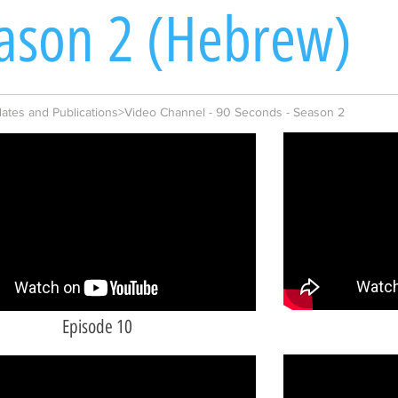
ason 2 (Hebrew)
tes and Publications>Video Channel - 90 Seconds - Season 2
Episode 10