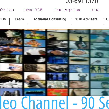
03-6911370
הצוות
עגן יעוץ אקטוארי
YDB יועצים
המרכז לצ
t Us
Team
Actuarial Consulting
YDB Advisers
U
deo Channel - 90 S